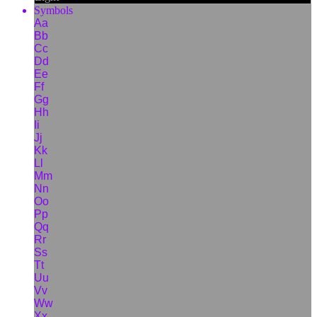
Symbols
Aa
Bb
Cc
Dd
Ee
Ff
Gg
Hh
Ii
Jj
Kk
Ll
Mm
Nn
Oo
Pp
Qq
Rr
Ss
Tt
Uu
Vv
Ww
Xx