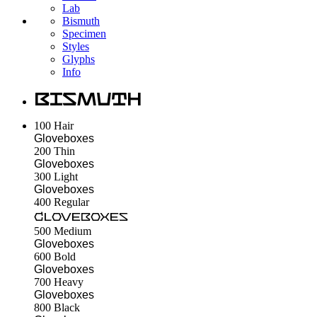
Lab
Bismuth
Specimen
Styles
Glyphs
Info
Bismuth
100
Hair
Gloveboxes
200
Thin
Gloveboxes
300
Light
Gloveboxes
400
Regular
Gloveboxes
500
Medium
Gloveboxes
600
Bold
Gloveboxes
700
Heavy
Gloveboxes
800
Black