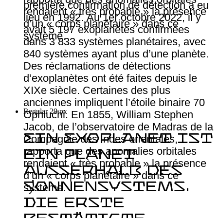
première confirmation de détection a eu
rendaient « très probable » la présence
lieu en 1992. Au 1er octobre 2022, il y
d’un « corps planétaire » dans ce
avait 5 197 exoplanètes confirmées
système.
dans 3 833 systèmes planétaires, avec
840 systèmes ayant plus d’une planète.
Des réclamations de détections
d’exoplanètes ont été faites depuis le
XIXe siècle. Certaines des plus
anciennes impliquent l’étoile binaire 70
Regular 29 px
Ophiuchi. En 1855, William Stephen
Jacob, de l’observatoire de Madras de la
Ein Exoplanet ist
Compagnie des Indes orientales,
rapporta que des anomalies orbitales
ein Planet
rendaient « très probable » la présence
außerhalb des
d’un « corps planétaire » dans ce
Sonnensystems.
système.
Die erste
bestätigte