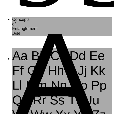
A
Concepts
of
Entanglement
Bold
Aa Bb Cc Dd Ee
Ff Gg Hh Ii Jj Kk
Ll Mm Nn Oo Pp
Qq Rr Ss Tt Uu