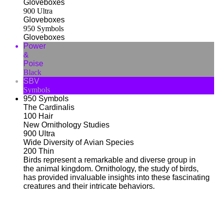
Gloveboxes
900
Ultra
Gloveboxes
950
Symbols
Gloveboxes
Power
&
Poise
Black
SBV
Symbols
950
Symbols
The Cardinalis
100
Hair
New Ornithology Studies
900
Ultra
Wide Diversity of Avian Species
200
Thin
Birds represent a remarkable and diverse group in
the animal kingdom. Ornithology, the study of birds,
has provided invaluable insights into these fascinating
creatures and their intricate behaviors.