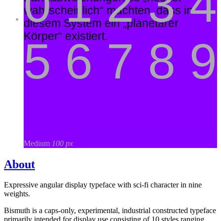
0 1 2 3 4
wahrscheinlich“ machten, dass in
diesem System ein „planetarer
Körper“ existiert.
5 6 7 8 9
Medium
100 px
About
Expressive angular display typeface with sci-fi character in nine
weights.
Bismuth is a caps-only, experimental, industrial constructed typeface
primarily intended for display use consisting of 10 styles ranging