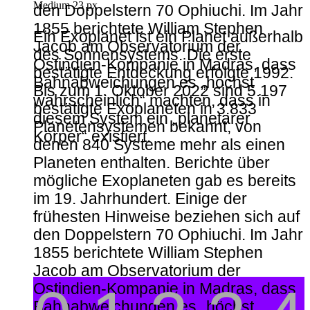
Medium 23 px
den Doppelstern 70 Ophiuchi. Im Jahr
1855 berichtete William Stephen
Ein Exoplanet ist ein Planet außerhalb
Jacob am Observatorium der
des Sonnensystems. Die erste
Ostindien-Kompanie in Madras, dass
bestätigte Entdeckung erfolgte 1992.
Bahnabweichungen es „höchst
Bis zum 1. Oktober 2022 sind 5.197
wahrscheinlich“ machten, dass in
bestätigte Exoplaneten in 3.833
diesem System ein „planetarer
Planetensystemen bekannt, von
Körper“ existiert.
denen 840 Systeme mehr als einen
Planeten enthalten. Berichte über
mögliche Exoplaneten gab es bereits
im 19. Jahrhundert. Einige der
frühesten Hinweise beziehen sich auf
den Doppelstern 70 Ophiuchi. Im Jahr
1855 berichtete William Stephen
Jacob am Observatorium der
Ostindien-Kompanie in Madras, dass
Bahnabweichungen es „höchst