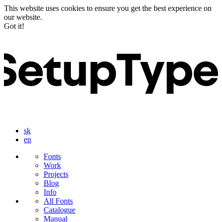
This website uses cookies to ensure you get the best experience on
our website.
Got it!
sk
en
Fonts
Work
Projects
Blog
Info
All Fonts
Catalogue
Manual