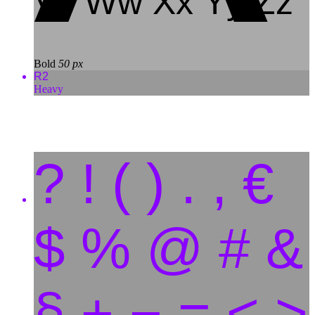
Vv Ww Xx Yy Zz
Bold
50 px
R2
Heavy
? ! ( ) . , €
$ % @ # &
§ + − = < >