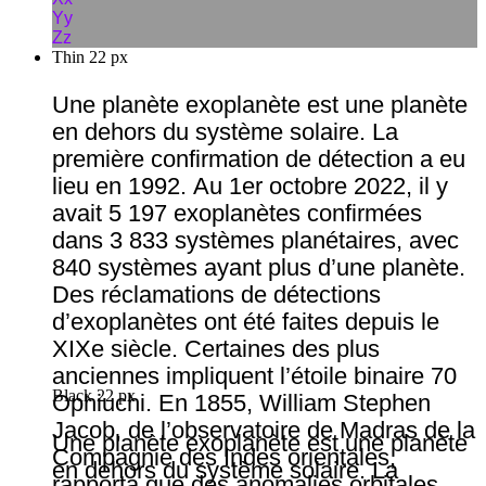
Yy
Zz
Thin 22 px
Une planète exoplanète est une planète
en dehors du système solaire. La
première confirmation de détection a eu
lieu en 1992. Au 1er octobre 2022, il y
avait 5 197 exoplanètes confirmées
dans 3 833 systèmes planétaires, avec
840 systèmes ayant plus d’une planète.
Des réclamations de détections
d’exoplanètes ont été faites depuis le
XIXe siècle. Certaines des plus
anciennes impliquent l’étoile binaire 70
Black 22 px
Ophiuchi. En 1855, William Stephen
Jacob, de l’observatoire de Madras de la
Une planète exoplanète est une planète
Compagnie des Indes orientales,
en dehors du système solaire. La
rapporta que des anomalies orbitales