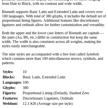
from Hair to Black, with no contrast and wide width.
Bismuth supports Basic Latin and Extended Latin and covers over
100 languages. With total of 380 glyphs, it includes the default set of
proportional lining figures. Additional features like discretionary
ligatures and ordinals allow for further customization and versatility.
Both the upper and the lower case letters of Bismuth are capitals —
the pairs (Aa, Bb, etc.) differ in construction but keep the same
width. The width is also consistent across all weights, making the
styles easily interchangeable.
The nine styles are accompanied with a free font called
Symbols
which contains more than 100 miscellaneous arrows, symbols, and
patterns.
Styles:
10
Blocks:
Basic Latin, Extended Latin
Languages:
100
Glyphs:
380
Figures:
Proportional Lining (Default), Slashed Zero
Features:
Discretionary Ligatures, Ordinals
Webfont:
12.1 KB (Average size per style)