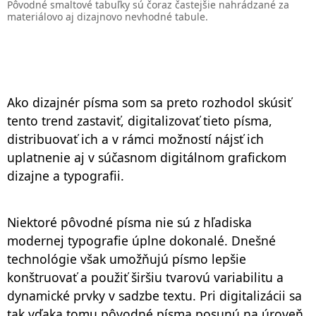
Pôvodné smaltové tabuľky sú čoraz častejšie nahrádzané za
materiálovo aj dizajnovo nevhodné tabule.
Ako dizajnér písma som sa preto rozhodol skúsiť
tento trend zastaviť, digitalizovať tieto písma,
distribuovať ich a v rámci možností nájsť ich
uplatnenie aj v súčasnom digitálnom grafickom
dizajne a typografii.
Niektoré pôvodné písma nie sú z hľadiska
modernej typografie úplne dokonalé. Dnešné
technológie však umožňujú písmo lepšie
konštruovať a použiť širšiu tvarovú variabilitu a
dynamické prvky v sadzbe textu. Pri digitalizácii sa
tak vďaka tomu pôvodné písma posunú na úroveň