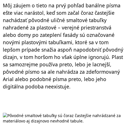
Môj záujem o tieto na prvý pohľad banálne písma
ešte viac narástol, keď som začal čoraz častejšie
nachádzať pôvodné uličné smaltové tabuľky
nahradené za plastové – verejné priestranstvá
alebo domy po zateplení fasády sú označované
novými plastovými tabuľkami, ktoré sa v tom
lepšom prípade snažia aspoň napodobniť pôvodný
dizajn, v tom horšom ho však úplne ignorujú. Plast
sa samozrejme používa preto, lebo je lacnejší,
pôvodné písmo sa ale nahrádza za zdeformovaný
Arial alebo podobné písma preto, lebo jeho
digitálna podoba neexistuje.