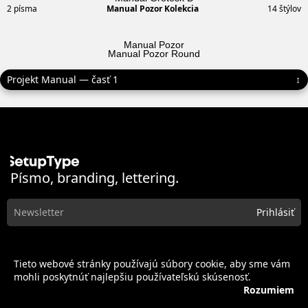
2 písma
Manual Pozor Kolekcia
14 štýlov
Manual Pozor
Manual Pozor Round
Písmo, branding, lettering.
Písma
O nás
Tieto webové stránky používajú súbory cookie, aby sme vám
Portfólio
Služby
mohli poskytnúť najlepšiu používateľskú skúsenosť.
Projekty
Licencie
Rozumiem
Blog
Obchodné podmienky