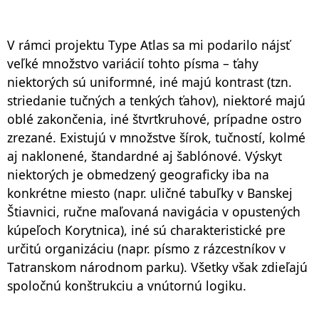
V rámci projektu Type Atlas sa mi podarilo nájsť
veľké množstvo variácií tohto písma – ťahy
niektorých sú uniformné, iné majú kontrast (tzn.
striedanie tučných a tenkých ťahov), niektoré majú
oblé zakončenia, iné štvrťkruhové, prípadne ostro
zrezané. Existujú v množstve šírok, tučností, kolmé
aj naklonené, štandardné aj šablónové. Výskyt
niektorých je obmedzený geograficky iba na
konkrétne miesto (napr. uličné tabuľky v Banskej
Štiavnici, ručne maľovaná navigácia v opustených
kúpeľoch Korytnica), iné sú charakteristické pre
určitú organizáciu (napr. písmo z rázcestníkov v
Tatranskom národnom parku). Všetky však zdieľajú
spoločnú konštrukciu a vnútornú logiku.