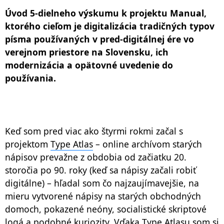
Úvod 5-dielneho výskumu k projektu Manual,
ktorého cieľom je digitalizácia tradičných typov
písma používaných v pred-digitálnej ére vo
verejnom priestore na Slovensku, ich
modernizácia a opätovné uvedenie do
používania.
Keď som pred viac ako štyrmi rokmi začal s
projektom
Type Atlas
– online archívom starých
nápisov prevažne z obdobia od začiatku 20.
storočia po 90. roky (keď sa nápisy začali robiť
digitálne) – hľadal som čo najzaujímavejšie, na
mieru vytvorené nápisy na starých obchodných
domoch, pokazené neóny, socialistické skriptové
logá a podobné kuriozity. Vďaka Type Atlasu som si