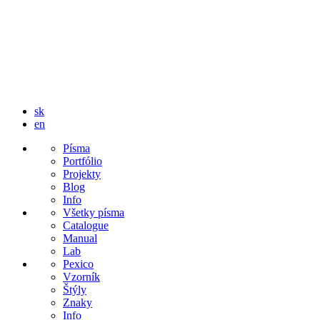
sk
en
Písma
Portfólio
Projekty
Blog
Info
Všetky písma
Catalogue
Manual
Lab
Pexico
Vzorník
Štýly
Znaky
Info