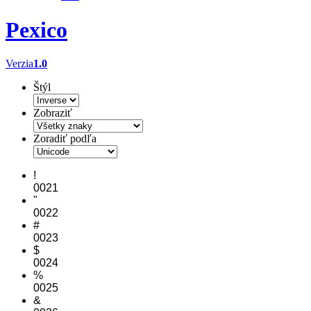
Pexico
Verzia
1.0
Štýl
Zobraziť
Zoradiť podľa
!
0021
"
0022
#
0023
$
0024
%
0025
&