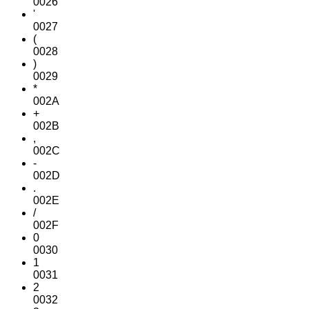
0026
'
0027
(
0028
)
0029
*
002A
+
002B
,
002C
-
002D
.
002E
/
002F
0
0030
1
0031
2
0032