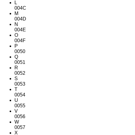
L
004C
M
004D
N
004E
O
004F
P
0050
Q
0051
R
0052
S
0053
T
0054
U
0055
V
0056
W
0057
X