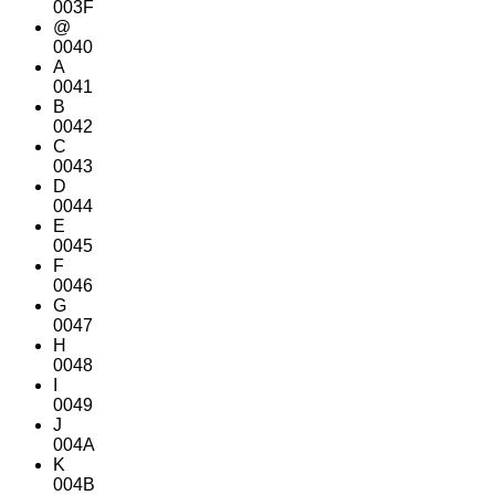
003F
@
0040
A
0041
B
0042
C
0043
D
0044
E
0045
F
0046
G
0047
H
0048
I
0049
J
004A
K
004B