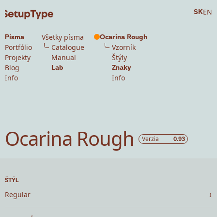
EN
SK
Všetky písma
Písma
Ocarina Rough
Portfólio
Catalogue
Vzorník
Projekty
Manual
Štýly
Blog
Lab
Znaky
Info
Info
Ocarina Rough
Verzia
0.93
ŠTÝL