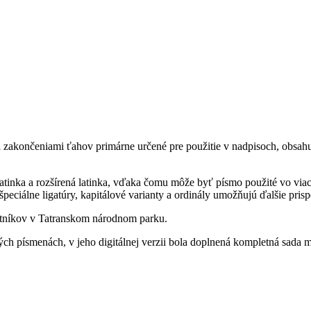
i zakončeniami ťahov primárne určené pre použitie v nadpisoch, obsahu
tinka a rozšírená latinka, vďaka čomu môže byť písmo použité vo vi
 špeciálne ligatúry, kapitálové varianty a ordinály umožňujú ďalšie pri
estníkov v Tatranskom národnom parku.
ých písmenách, v jeho digitálnej verzii bola doplnená kompletná sada