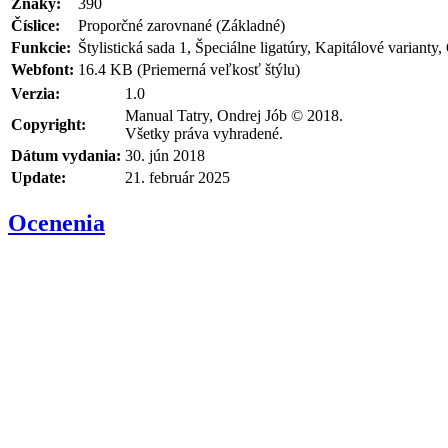
Znaky:
390
Číslice:
Proporčné zarovnané (Základné)
Funkcie:
Štylistická sada 1, Špeciálne ligatúry, Kapitálové varianty,
Webfont:
16.4 KB (Priemerná veľkosť štýlu)
Verzia:
1.0
Manual Tatry, Ondrej Jób © 2018.
Copyright:
Všetky práva vyhradené.
Dátum vydania:
30. jún 2018
Update:
21. február 2025
Ocenenia