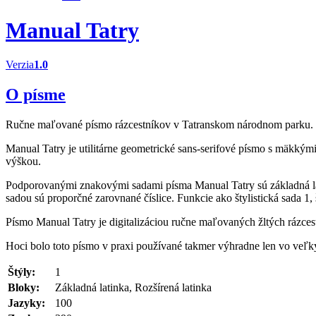
Manual Tatry
Verzia
1.0
O písme
Ručne maľované písmo rázcestníkov v Tatranskom národnom parku.
Manual Tatry je utilitárne geometrické sans-serifové písmo s mäkkým
výškou.
Podporovanými znakovými sadami písma Manual Tatry sú základná la
sadou sú proporčné zarovnané číslice. Funkcie ako štylistická sada 1,
Písmo Manual Tatry je digitalizáciou ručne maľovaných žltých rázc
Hoci bolo toto písmo v praxi používané takmer výhradne len vo veľk
Štýly:
1
Bloky:
Základná latinka, Rozšírená latinka
Jazyky:
100