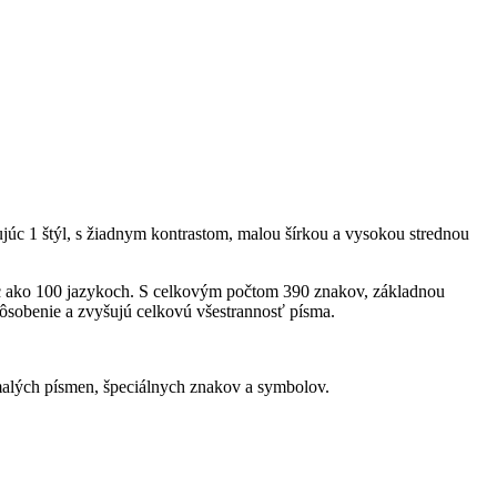
júc 1 štýl, s žiadnym kontrastom, malou šírkou a vysokou strednou
ac ako 100 jazykoch. S celkovým počtom 390 znakov, základnou
spôsobenie a zvyšujú celkovú všestrannosť písma.
 malých písmen, špeciálnych znakov a symbolov.