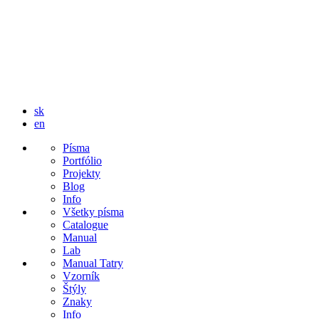
sk
en
Písma
Portfólio
Projekty
Blog
Info
Všetky písma
Catalogue
Manual
Lab
Manual Tatry
Vzorník
Štýly
Znaky
Info