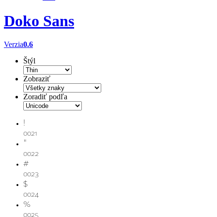
Doko Sans
Verzia
0.6
Štýl
Zobraziť
Zoradiť podľa
!
0021
"
0022
#
0023
$
0024
%
0025