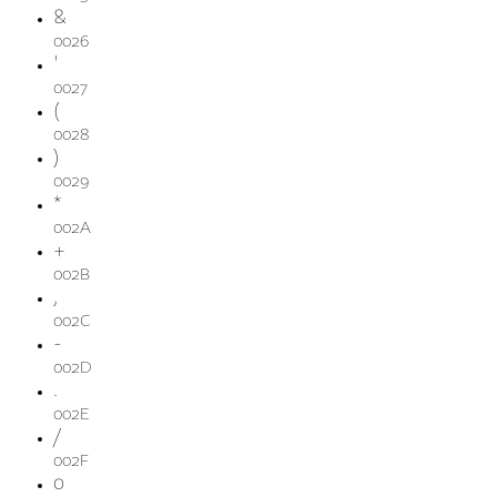
&
0026
'
0027
(
0028
)
0029
*
002A
+
002B
,
002C
-
002D
.
002E
/
002F
0