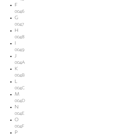
F
0046
G
0047
H
0048
I
0049
J
004A
K
004B
L
004C
M
004D
N
004E
O
004F
P