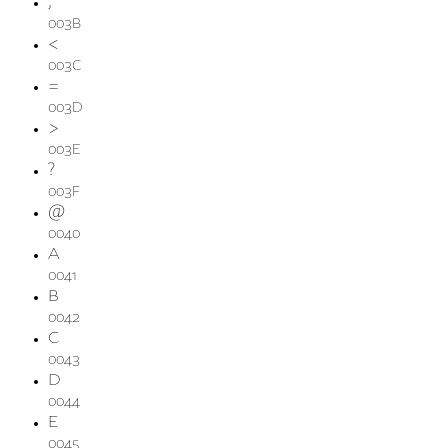
;
003B
<
003C
=
003D
>
003E
?
003F
@
0040
A
0041
B
0042
C
0043
D
0044
E
0045