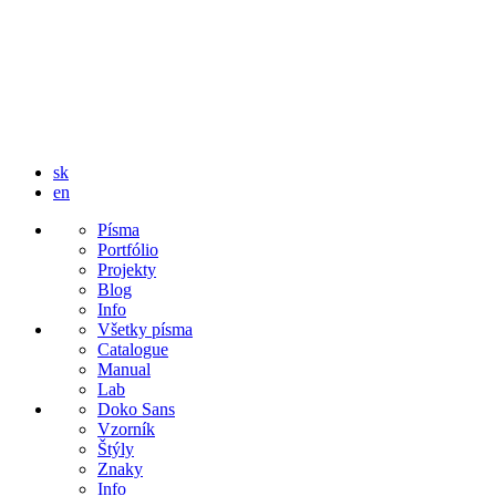
sk
en
Písma
Portfólio
Projekty
Blog
Info
Všetky písma
Catalogue
Manual
Lab
Doko Sans
Vzorník
Štýly
Znaky
Info