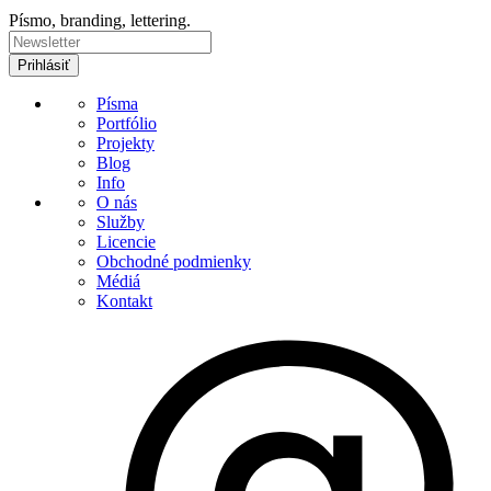
Písmo, branding, lettering.
Písma
Portfólio
Projekty
Blog
Info
O nás
Služby
Licencie
Obchodné podmienky
Médiá
Kontakt