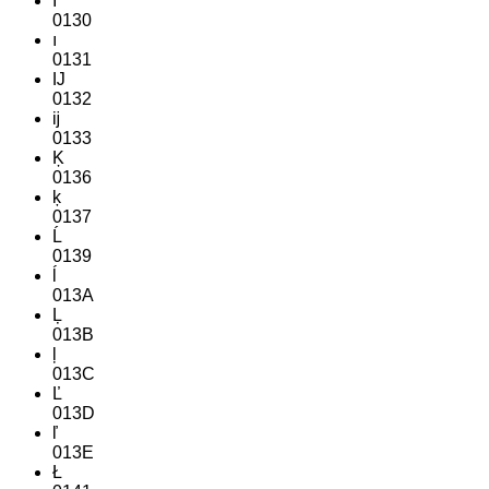
İ
0130
ı
0131
Ĳ
0132
ĳ
0133
Ķ
0136
ķ
0137
Ĺ
0139
ĺ
013A
Ļ
013B
ļ
013C
Ľ
013D
ľ
013E
Ł