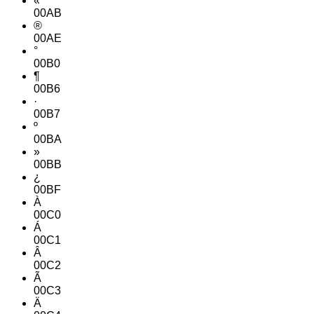
«
00AB
®
00AE
°
00B0
¶
00B6
·
00B7
º
00BA
»
00BB
¿
00BF
À
00C0
Á
00C1
Â
00C2
Ã
00C3
Ä