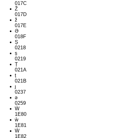
017C
Ž
017D
ž
017E
Ə
018F
Ș
0218
ș
0219
Ț
021A
ț
021B
ȷ
0237
ə
0259
Ẁ
1E80
ẁ
1E81
Ẃ
1E82