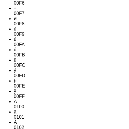
00F6
÷
00F7
ø
00F8
ù
00F9
ú
00FA
û
00FB
ü
00FC
ý
00FD
þ
00FE
ÿ
00FF
Ā
0100
ā
0101
Ă
0102