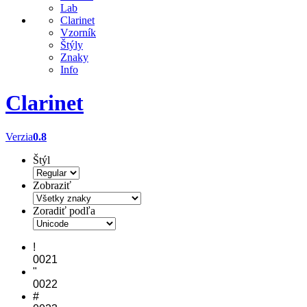
Lab
Clarinet
Vzorník
Štýly
Znaky
Info
Clarinet
Verzia
0.8
Štýl
Zobraziť
Zoradiť podľa
!
0021
"
0022
#