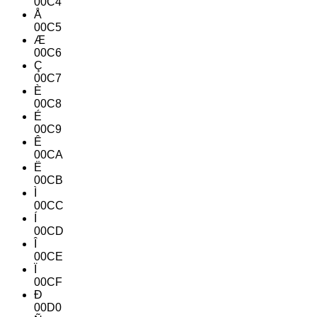
00C4
Å
00C5
Æ
00C6
Ç
00C7
È
00C8
É
00C9
Ê
00CA
Ë
00CB
Ì
00CC
Í
00CD
Î
00CE
Ï
00CF
Ð
00D0