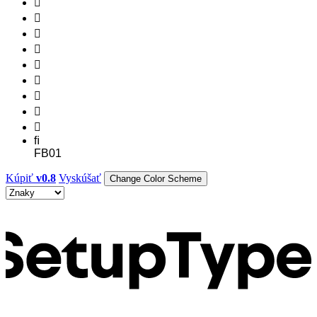









ﬁ
FB01
Kúpiť
v0.8
Vyskúšať
Change Color Scheme