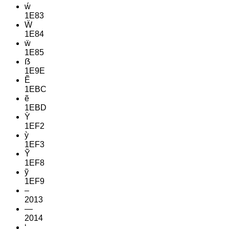
ẃ
1E83
Ẅ
1E84
ẅ
1E85
ẞ
1E9E
Ẽ
1EBC
ẽ
1EBD
Ỳ
1EF2
ỳ
1EF3
Ỹ
1EF8
ỹ
1EF9
–
2013
—
2014
‘