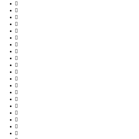



















