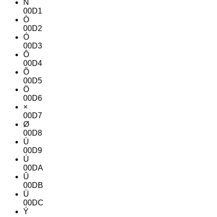
Ñ
00D1
Ò
00D2
Ó
00D3
Ô
00D4
Õ
00D5
Ö
00D6
×
00D7
Ø
00D8
Ù
00D9
Ú
00DA
Û
00DB
Ü
00DC
Ý