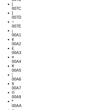
|
007C
}
007D
~
007E
¡
00A1
¢
00A2
£
00A3
¤
00A4
¥
00A5
¦
00A6
§
00A7
©
00A9
ª
00AA