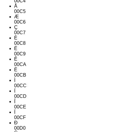
00C4
Å
00C5
Æ
00C6
Ç
00C7
È
00C8
É
00C9
Ê
00CA
Ë
00CB
Ì
00CC
Í
00CD
Î
00CE
Ï
00CF
Ð
00D0