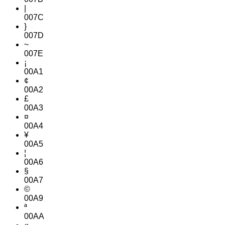
|
007C
}
007D
~
007E
¡
00A1
¢
00A2
£
00A3
¤
00A4
¥
00A5
¦
00A6
§
00A7
©
00A9
ª
00AA