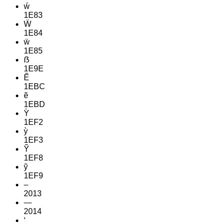
ẃ
1E83
Ẅ
1E84
ẅ
1E85
ẞ
1E9E
Ẽ
1EBC
ẽ
1EBD
Ỳ
1EF2
ỳ
1EF3
Ỹ
1EF8
ỹ
1EF9
–
2013
—
2014
‘