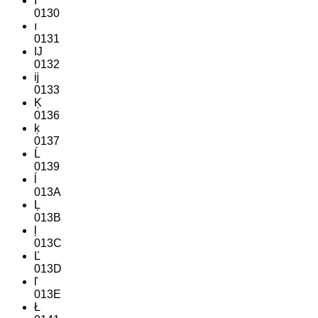
İ
0130
ı
0131
Ĳ
0132
ĳ
0133
Ķ
0136
ķ
0137
Ĺ
0139
ĺ
013A
Ļ
013B
ļ
013C
Ľ
013D
ľ
013E
Ł