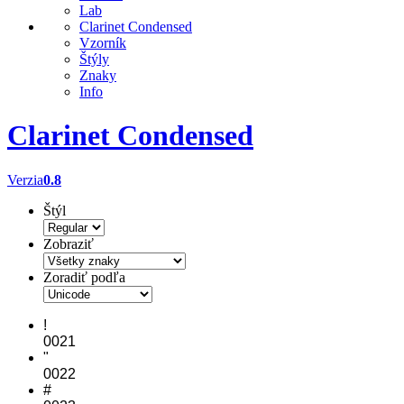
Lab
Clarinet Condensed
Vzorník
Štýly
Znaky
Info
Clarinet Condensed
Verzia
0.8
Štýl
Zobraziť
Zoradiť podľa
!
0021
"
0022
#