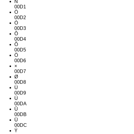
Ñ
00D1
Ò
00D2
Ó
00D3
Ô
00D4
Õ
00D5
Ö
00D6
×
00D7
Ø
00D8
Ù
00D9
Ú
00DA
Û
00DB
Ü
00DC
Ý