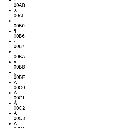
«
00AB
®
00AE
°
00B0
¶
00B6
·
00B7
º
00BA
»
00BB
¿
00BF
À
00C0
Á
00C1
Â
00C2
Ã
00C3
Ä