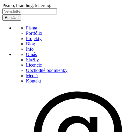
Písmo, branding, lettering.
Písma
Portfólio
Projekty
Blog
Info
O nás
Služby
Licencie
Obchodné podmienky
Médiá
Kontakt