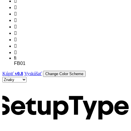









ﬁ
FB01
Kúpiť
v0.8
Vyskúšať
Change Color Scheme