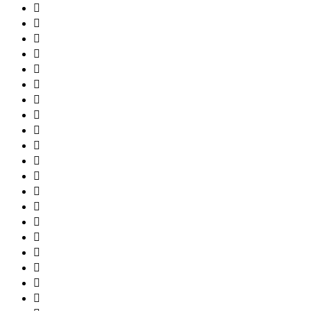



















