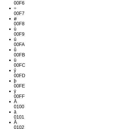
00F6
÷
00F7
ø
00F8
ù
00F9
ú
00FA
û
00FB
ü
00FC
ý
00FD
þ
00FE
ÿ
00FF
Ā
0100
ā
0101
Ă
0102