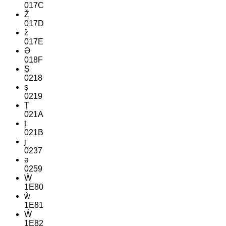
017C
Ž
017D
ž
017E
Ə
018F
Ș
0218
ș
0219
Ț
021A
ț
021B
ȷ
0237
ə
0259
Ẁ
1E80
ẁ
1E81
Ẃ
1E82