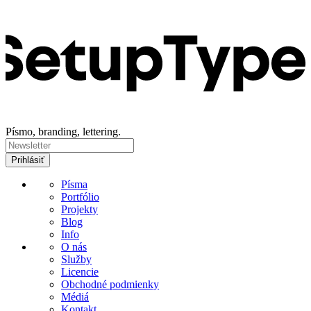
Písmo, branding, lettering.
Písma
Portfólio
Projekty
Blog
Info
O nás
Služby
Licencie
Obchodné podmienky
Médiá
Kontakt