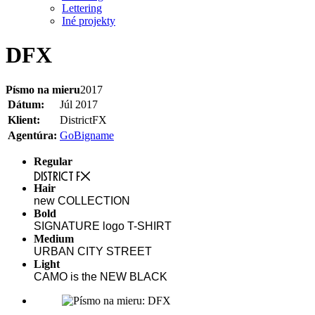
Lettering
Iné projekty
DFX
Písmo na mieru
2017
Dátum:
Júl 2017
Klient:
DistrictFX
Agentúra:
GoBigname
Regular
DISTRICT FX
Hair
new COLLECTION
Bold
SIGNATURE logo T-SHIRT
Medium
URBAN CITY STREET
Light
CAMO is the NEW BLACK