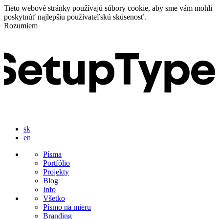
Tieto webové stránky používajú súbory cookie, aby sme vám mohli
poskytnúť najlepšiu používateľskú skúsenosť.
Rozumiem
sk
en
Písma
Portfólio
Projekty
Blog
Info
Všetko
Písmo na mieru
Branding