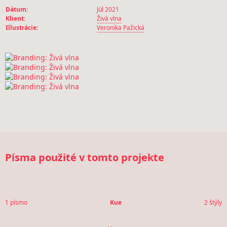
Dátum:
Júl 2021
Klient:
Živá vlna
Illustrácie:
Veronika Pažická
Písma použité v tomto projekte
1 písmo
Kue
2 štýly