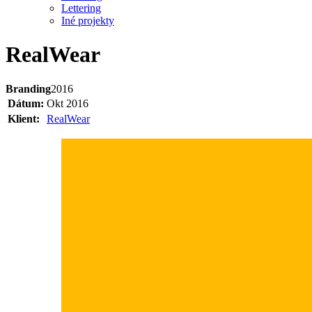
Lettering
Iné projekty
RealWear
Branding
2016
Dátum:
Okt 2016
Klient:
RealWear