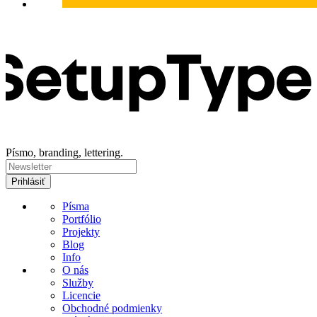
Písmo, branding, lettering.
Písma
Portfólio
Projekty
Blog
Info
O nás
Služby
Licencie
Obchodné podmienky