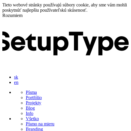
Tieto webové stránky používajú súbory cookie, aby sme vám mohli
poskytnúť najlepšiu používateľskú skúsenosť.
Rozumiem
sk
en
Písma
Portfólio
Projekty
Blog
Info
Všetko
Písmo na mieru
Branding