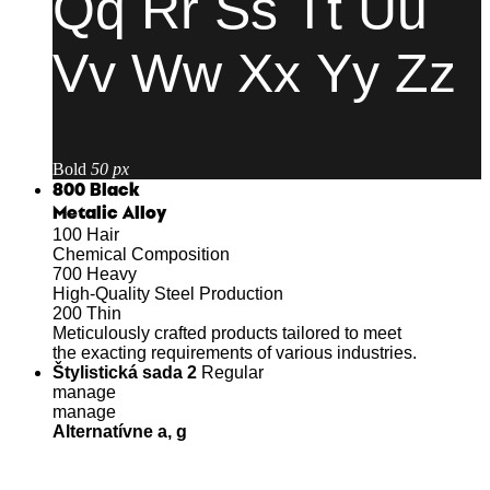
Qq Rr Ss Tt Uu
Vv Ww Xx Yy Zz
Bold
50 px
800
Black
Metalic Alloy
100
Hair
Chemical Composition
700
Heavy
High-Quality Steel Production
200
Thin
Meticulously crafted products tailored to meet
the exacting requirements of various industries.
Štylistická sada 2
Regular
manage
manage
Alternatívne a, g