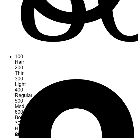
100
Hair
200
Thin
300
Light
400
Regular
500
Medium
600
Bold
700
Heavy
800