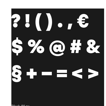
? ! ( ) . , €
$ % @ # &
§ + − = < >