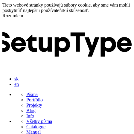
Tieto webové stránky používajú súbory cookie, aby sme vám mohli
poskytnúť najlepšiu používateľskú skúsenosť.
Rozumiem
sk
en
Písma
Portfólio
Projekty
Blog
Info
Všetky písma
Catalogue
Manual