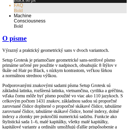
Black
80 px
FAQ
Bold
Machine
Consciousness
Bold
O písme
Výrazný a praktický geometrický sans v dvoch variantoch.
Setup Grotesk je priamočiare geometrické sans-serifové písmo
primárne určené pre použitie v nadpisoch, obsahujúc 8 štýlov v
škále od Hair po Black, s nízkym kontrastom, veľkou šírkou
a normálnou strednou výškou.
Podporovanými znakovými sadami písma Setup Grotesk sú
základná latinka, rozšírená latinka, vietnamčina, cyrilika a gréčtina,
vďaka čomu môže byť písmo použité vo viac ako 110 jazykoch. S
celkovým počtom 1431 znakov, základnou sadou sú proporčné
zarovnané číslice doplnené o proporčné skákavé číslice, tabulárne
zarovnané číslice, tabulárne skákavé číslice, horné indexy, dolné
indexy a zlomky pre pokročilú numerickú sadzbu. Funkcie ako
štylistická sada 1–6, malé kapitálky, všetky malé kapitálky,
kapitálové varianty a ordinály umožňujú ďalšie prispôsobenie a