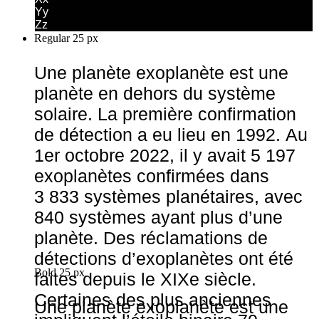
Yy
Zz
Regular 25 px
Une planète exoplanète est une
planète en dehors du système
solaire. La première confirmation
de détection a eu lieu en 1992. Au
1er octobre 2022, il y avait 5 197
exoplanètes confirmées dans
3 833 systèmes planétaires, avec
840 systèmes ayant plus d’une
planète. Des réclamations de
détections d’exoplanètes ont été
Bold 25 px
faites depuis le XIXe siècle.
Certaines des plus anciennes
Une planète exoplanète est une