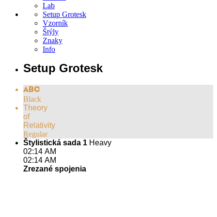
Lab
Setup Grotesk
Vzorník
Štýly
Znaky
Info
Setup Grotesk
ABC
Black
Theory
of
Relativity
Regular
Štylistická sada 1
Heavy
02:14 AM
02:14 AM
Zrezané spojenia