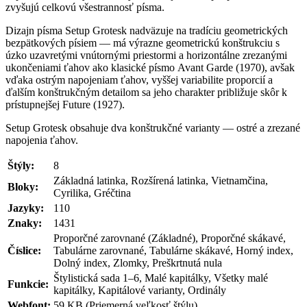
zvyšujú celkovú všestrannosť písma.
Dizajn písma Setup Grotesk nadväzuje na tradíciu geometrických
bezpätkových písiem — má výrazne geometrickú konštrukciu s
úzko uzavretými vnútornými priestormi a horizontálne zrezanými
ukončeniami ťahov ako klasické písmo Avant Garde (1970), avšak
vďaka ostrým napojeniam ťahov, vyššej variabilite proporcií a
ďalším konštrukčným detailom sa jeho charakter približuje skôr k
prístupnejšej Future (1927).
Setup Grotesk obsahuje dva konštrukčné varianty — ostré a zrezané
napojenia ťahov.
Štýly:
8
Základná latinka, Rozšírená latinka, Vietnamčina,
Bloky:
Cyrilika, Gréčtina
Jazyky:
110
Znaky:
1431
Proporčné zarovnané (Základné), Proporčné skákavé,
Číslice:
Tabulárne zarovnané, Tabulárne skákavé, Horný index,
Dolný index, Zlomky, Preškrtnutá nula
Štylistická sada 1–6, Malé kapitálky, Všetky malé
Funkcie:
kapitálky, Kapitálové varianty, Ordinály
Webfont:
59 KB (Priemerná veľkosť štýlu)