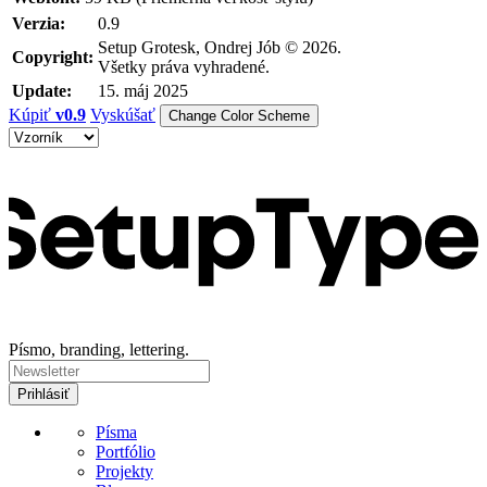
Verzia:
0.9
Setup Grotesk, Ondrej Jób © 2026.
Copyright:
Všetky práva vyhradené.
Update:
15. máj 2025
Kúpiť
v0.9
Vyskúšať
Change Color Scheme
Písmo, branding, lettering.
Písma
Portfólio
Projekty