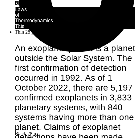
O
Black
Laws
of
Thermodynamics
Thin
Thin 28 px
An exoplanet planet is a planet
outside the Solar System. The
first confirmation of detection
occurred in 1992. As of 1
October 2022, there are 5,197
confirmed exoplanets in 3,833
planetary systems, with 840
systems having more than one
planet. Claims of exoplanet
Black 28 px
detections have been made