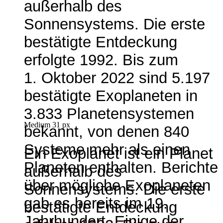
außerhalb des
Sonnensystems. Die erste
bestätigte Entdeckung
erfolgte 1992. Bis zum
1. Oktober 2022 sind 5.197
bestätigte Exoplaneten in
3.833 Planetensystemen
Medium 31 px
bekannt, von denen 840
Systeme mehr als einen
Ein Exoplanet ist ein Planet
Planeten enthalten. Berichte
außerhalb des
über mögliche Exoplaneten
Sonnensystems. Die erste
gab es bereits im 19.
bestätigte Entdeckung
Jahrhundert. Einige der