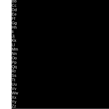
Bb
Cc
Dd
Ee
Ff
Gg
Hh
Ii
Jj
Kk
Ll
Mm
Nn
Oo
Pp
Qq
Rr
Ss
Tt
Uu
Vv
Ww
Xx
Yy
Zz