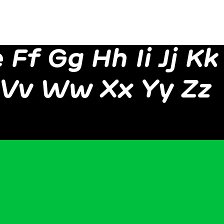
 Ff Gg Hh Ii Jj K
 Vv Ww Xx Yy Zz