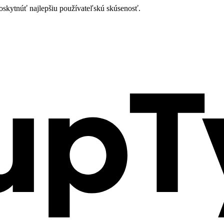
oskytnúť najlepšiu používateľskú skúsenosť.