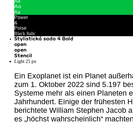
Aa
Aa
Aa
Power
&
Poise
Black Italic
Štylistická sada 4
Bold
open
open
Stencil
Light 25 px
Ein Exoplanet ist ein Planet außer
zum 1. Oktober 2022 sind 5.197 be
Systeme mehr als einen Planeten en
Jahrhundert. Einige der frühesten 
berichtete William Stephen Jacob
es „höchst wahrscheinlich“ machten,