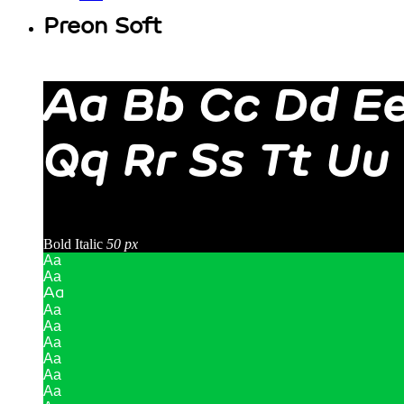
Preon Soft
Aa Bb Cc Dd Ee
Qq Rr Ss Tt Uu
Bold Italic
50 px
Aa
Aa
Aa
Aa
Aa
Aa
Aa
Aa
Aa