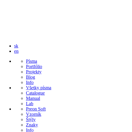
sk
en
Písma
Portfólio
Projekty
Blog
Info
Všetky písma
Catalogue
Manual
Lab
Preon Soft
Vzorník
Štýly
Znaky
Info