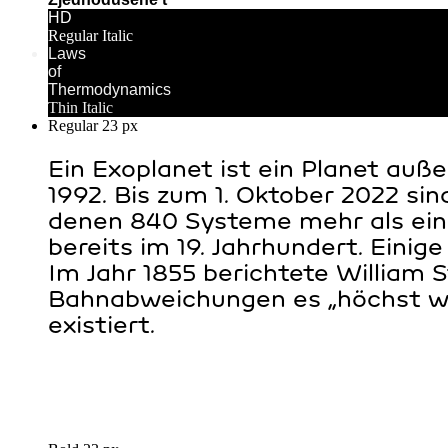
HD
Regular Italic
Laws
of
Thermodynamics
Thin Italic
Regular 23 px
Ein Exoplanet ist ein Planet auß
1992. Bis zum 1. Oktober 2022 si
denen 840 Systeme mehr als eine
bereits im 19. Jahrhundert. Eini
Im Jahr 1855 berichtete William
Bahnabweichungen es „höchst wah
existiert.