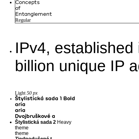
Concepts
of
Entanglement
Regular
IPv4, established
billion unique IP 
Light
50 px
Štylistická sada 1
Bold
aria
aria
Dvojbruškové a
Štylistická sada 2
Heavy
theme
theme
Zjednodušené t